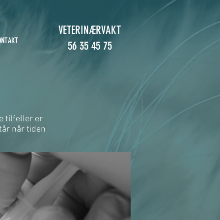
VETERINÆRVAKT
ONTAKT
56 35 45 75
 tilfeller er
tår når tiden