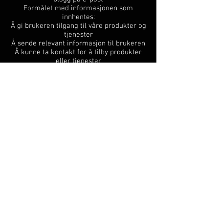
Formålet med informasjonen som
innhentes:
Å gi brukeren tilgang til våre produkter og
tjenester
Å sende relevant informasjon til brukeren
Å kunne ta kontakt for å tilby produkter
eller tjenester
4 Hvordan slette informasjonskapsler
Normalt sett er de fleste nettlesere stilt
inn til å godta informasjonskapsler. Vi gjør
oppmerksom på at du kan slette disse ved
å følge instruksjonene for sletting av
informasjonskapsler i din nettleser. Du
finner informasjonen om dette i “Hjelp”-
funksjonen i nettleseren din. Vær
oppmerksom på at å begrense tilgangen
til informasjonskapsler kan påvirke
funksjonaliteten på nettstedet.
Hvis du vil fjerne informasjonskapsler
(cookies) fra datamaskinen, kan du bruke
disse veiledningene:
Internet Explorer
Chrome
Safari