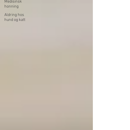
Medisinsk
honning
Aldring hos
hund og katt