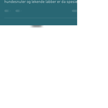
Omtrent samtidig som vårsola titter frem, gjør
hoggormen det samme. Nysgjerrige
hundesnuter og lekende labber er da spesielt
utsatt for...