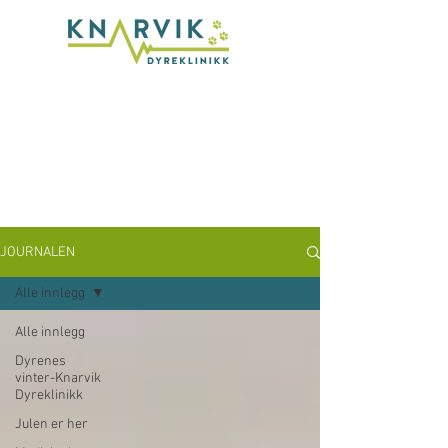
VETERINÆRVAKT
56 35 45 75
JOURNALEN
Alle innlegg
Alle innlegg
Dyrenes
vinter-Knarvik
Dyreklinikk
Julen er her