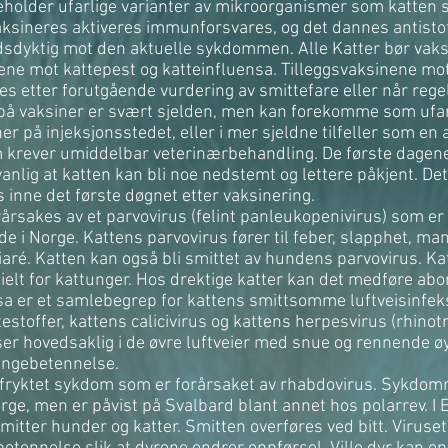
eholder ufarlige varianter av mikroorganismer som katten s
aksineres aktiveres immunforsvares, og det dannes antistoff
dsdyktig mot den aktuelle sykdommen. Alle Katter bør vak
ene mot kattepest og katteinfluensa. Tilleggsvaksinene 
s etter forutgående vurdering av smittefare eller når regel
 på vaksiner er svært sjelden, men kan forekomme som ufar
er på injeksjonsstedet, eller i mer sjeldne tilfeller som en 
 krever umiddelbar veterinærbehandling. De første dagene
vanlig at katten kan bli noe nedstemt og lettere påkjent. De
 inne det første døgnet etter vaksinering.
årsakes av et parvovirus (felint panleukopenivirus) som er r
 i Norge. Kattens parvovirus fører til feber, slapphet, ma
iaré. Katten kan også bli smittet av hundens parvovirus. K
ielt for kattunger. Hos drektige katter kan det medføre abor
sa er et samlebegrep for kattens smittsomme luftveisinfek
testoffer, kattens calicivirus og kattens herpesvirus (rhinot
elser hovedsaklig i de øvre luftveier med snue og rennende 
lungebetennelse.
 fryktet sykdom som er forårsaket av rhabdovirus. Sykdom
ge, men er påvist på Svalbard blant annet hos polarrev. I 
itter hunder og katter. Smitten overføres ved bitt. Viruse