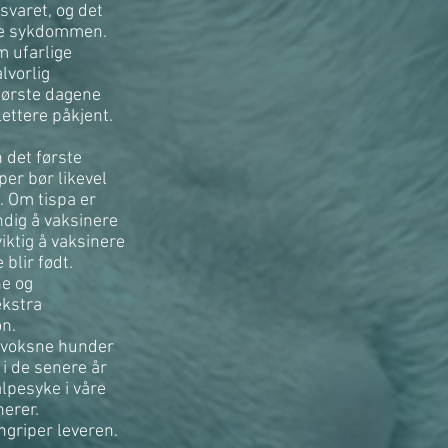
varet, og det
lle sykdommen.
m ufarlige
lvorlig
første dagene
lettere påkjent.
 det første
er bør likevel
. Om tispa er
ndig å vaksinere
iktig å vaksinere
blir født.
e og
ekstra
on.
å voksne hunder
 i de senere år
lpesyke i våre
erer.
griper leveren.