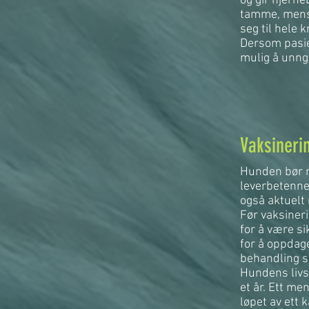
og gir hjerne
tamme, mens 
seg til hele
Dersom pasie
mulig å unng
Vaksineri
Hunden bør r
leverbetenne
også aktuelt
Før vaksiner
for å være si
for å oppdag
behandling s
Hundens livs
et år. Ett me
løpet av ett