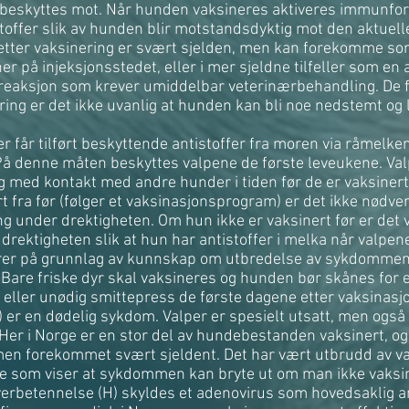
beskyttes mot. Når hunden vaksineres aktiveres immunfors
toffer slik av hunden blir motstandsdyktig mot den aktue
 etter vaksinering er svært sjelden, men kan forekomme so
er på injeksjonsstedet, eller i mer sjeldne tilfeller som en a
 reaksjon som krever umiddelbar veterinærbehandling. De 
ring er det ikke uvanlig at hunden kan bli noe nedstemt og 
r får tilført beskyttende antistoffer fra moren via råmelken
På denne måten beskyttes valpene de første leveukene. Valp
g med kontakt med andre hunder i tiden før de er vaksinert
t fra før (følger et vaksinasjonsprogram) er det ikke nødve
g under drektigheten. Om hun ikke er vaksinert før er det v
rektigheten slik at hun har antistoffer i melka når valpene 
rer på grunnlag av kunnskap om utbredelse av sykdommen
 Bare friske dyr skal vaksineres og hunden bør skånes for 
 eller unødig smittepress de første dagene etter vaksinasj
) er en dødelig sykdom. Valper er spesielt utsatt, men ogs
 Her i Norge er en stor del av hundebestanden vaksinert, og
n forekommet svært sjeldent. Det har vært utbrudd av va
e som viser at sykdommen kan bryte ut om man ikke vaksin
erbetennelse (H) skyldes et adenovirus som hovedsaklig an