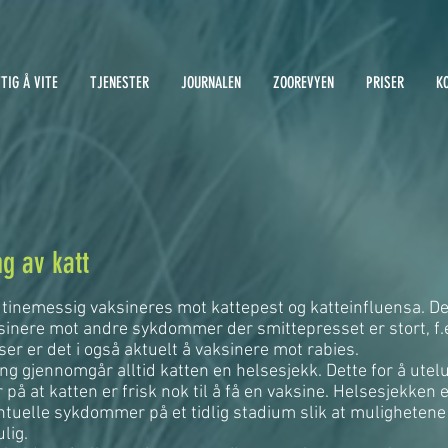
TIG Å VITE
TJENESTER
JOURNALEN
ZOOREVYEN
PRISER
K
g av katt
tinemessig vaksineres mot kattepest og katteinfluensa. Det
sinere mot andre sykdommer der smittepresset er stort, f.ek
er er det i også aktuelt å vaksinere mot rabies.
ng gjennomgår alltid katten en helsesjekk. Dette for å ute
 på at katten er frisk nok til å få en vaksine. Helsesjekken e
tuelle sykdommer på et tidlig stadium slik at mulighetene
lig.