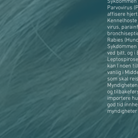
Sykdommen fi
Parvovirus (
affisere hjert
Kennelhoste (
virus, parai
bronchiseptic
Rabies (Hund
Sykdommen er
ved bitt, og 
Leptospirose
kan I noen t
vanlig i Mid
som skal reis
Myndighetene
og tilbakefø
importere hun
god tid innh
myndigheter 