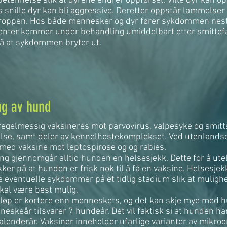
betennelse slik at dyrene endrer oppførsel. Ville dyr kan 
snille dyr kan bli aggressive. Deretter oppstår lammelser
 kroppen. Hos både mennesker og dyr fører sykdommen nesten
nter kommer under behandling umiddelbart etter smittefar
å at sykdommen bryter ut.
ng av hund
egelmessig vaksineres mot parvovirus, valpesyke og smit
lse, samt deler av kennelhostekomplekset. Ved utenlands
 med vaksine mot leptospirose og og rabies.
ing gjennomgår alltid hunden en helsesjekk. Dette for å ut
kker på at hunden er frisk nok til å få en vaksine. Helsesjek
e eventuelle sykdommer på et tidlig stadium slik at muligh
kal være best mulig.
løp er kortere enn menneskets, og det kan skje mye med
nneskeår tilsvarer 7 hundeår. Det vil faktisk si at hunden har 
 kalenderår. Vaksiner inneholder ufarlige varianter av mikr