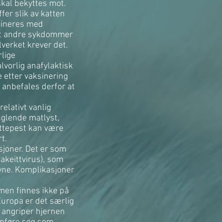
kal bekyttes mot.
er slik av katten
sineres med
mot andre sykdommer
verket krever det.
lige
alvorlig anafylaktisk
 etter vaksinering
t anbefales derfor at
elativt vanlig
nglende matlyst,
attepest kan være
t.
sjoner. Det er som
rakeittvirus), som
øyne. Komplikasjoner
men finnes ikke på
Europa er det særlig
t angriper hjernen