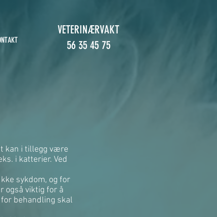
VETERINÆRVAKT
ONTAKT
56 35 45 75
 kan i tillegg være
s. i katterier. Ved
lukke sykdom, og for
r også viktig for å
 for behandling skal