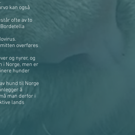
.
arvo kan også
står ofte av to
(Bordetella
ovirus.
mitten overføres
er og nyrer, og
 i Norge, men er
sinere hunder
av hund til Norge
anlegger å
 må man derfor i
ktive lands