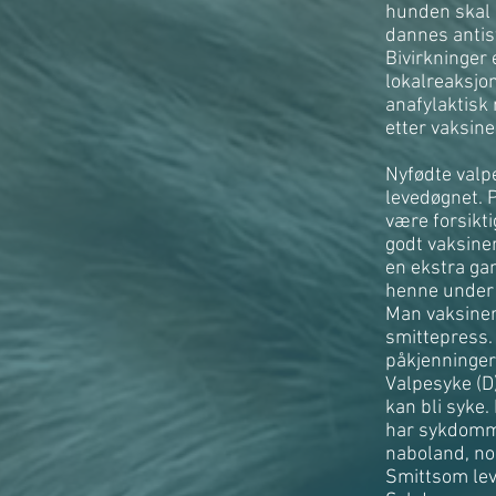
hunden skal 
dannes antis
Bivirkninger
lokalreaksjon
anafylaktisk
etter vaksine
Nyfødte valpe
levedøgnet. 
være forsikti
godt vaksiner
en ekstra gan
henne under d
Man vaksine
smittepress.
påkjenninger
Valpesyke (D
kan bli syke.
har sykdomme
naboland, no
Smittsom lev