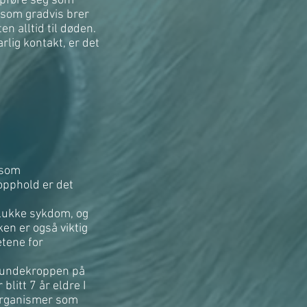
oppføre seg som
 som gradvis brer
 alltid til døden.
lig kontakt, er det
tsom
opphold er det
elukke sykdom, og
ken er også viktig
etene for
 hundekroppen på
blitt 7 år eldre I
oorganismer som