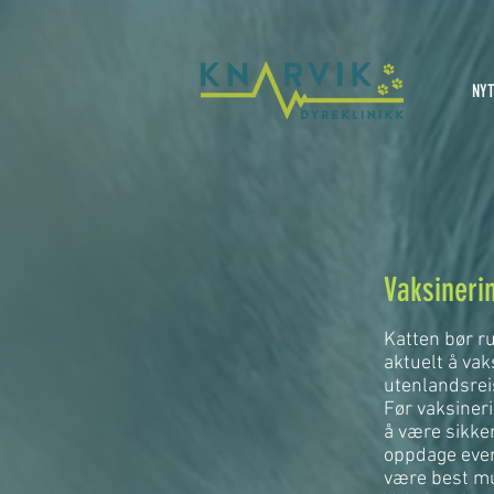
NYT
Vaksinerin
Katten bør ru
aktuelt å vak
utenlandsreis
Før vaksineri
å være sikker
oppdage even
være best mu