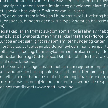
nnes sporadisk i Norge, men vaksinene er svært effektive
P) angriper hundens tarmslimhinne og gir voldsom diarè. P
et, spesielt hos valper. Smitte er vanlig i Norge.
Pi) er en smittsom infeksjon i hundens øvre luftveier og be
nfluensavirus, hundens adenovirus type 2 samt en bakterie 
a).
egalskap) er en fryktet sykdom som er forårsaket av rhabd
 påvist på Svalbard, men finnes ikke I fastlands-Norge. S
i Europa er det særlig rødrev som smitter hunder og katter.
 forårsakes av leptospirabakterier. Sykdommen angriper lev
ilfeller være dødelig. Denne sykdommen forekommer sjelden
delhavslandene og i Øst-Eurpoa. Det anbefales derfor å vak
e til disse landene.
 har vedtatt strenge bestemmelser som regulerer import 
rsel av hund som har oppholdt seg i utlandet. Dersom en pl
d eller ta med hunden sin til utlandet og tilbakeføre den,
ente informasjon om gjeldende bestemmelser hos de respe
og hos mattilsynet (
www.mattilsynet.no
).