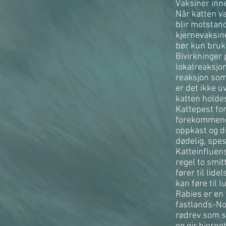
Vaksiner inn
Når katten v
blir motstan
kjernevaksin
bør kun bruke
Bivirkninger
lokalreaksjon
reaksjon som
er det ikke u
katten holdes
Kattepest for
forekommende
oppkast og d
dødelig, spes
Katteinfluen
regel to smit
fører til lid
kan føre til 
Rabies er en
fastlands-Nor
rødrev som sm